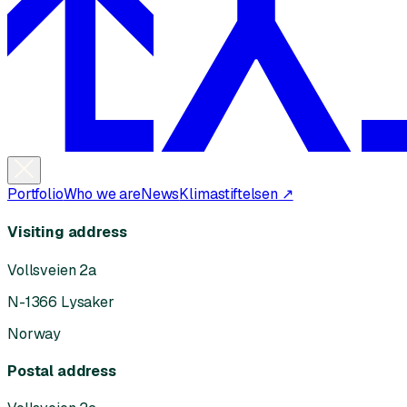
Portfolio
Who we are
News
Klimastiftelsen ↗
Visiting address
Vollsveien 2a
N-1366 Lysaker
Norway
Postal address