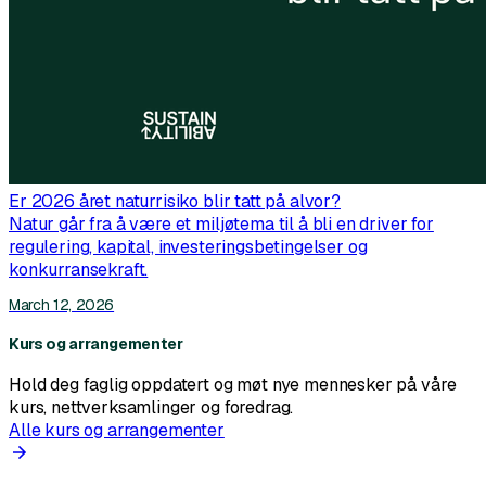
Er 2026 året naturrisiko blir tatt på alvor?
Natur går fra å være et miljøtema til å bli en driver for
regulering, kapital, investeringsbetingelser og
konkurransekraft.
March 12, 2026
Kurs og arrangementer
Hold deg faglig oppdatert og møt nye mennesker på våre
kurs, nettverksamlinger og foredrag.
Alle kurs og arrangementer