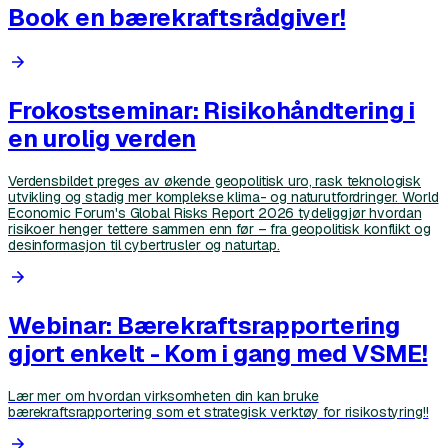
Book en bærekraftsrådgiver!
Frokostseminar: Risikohåndtering i
en urolig verden
Verdensbildet preges av økende geopolitisk uro, rask teknologisk
utvikling og stadig mer komplekse klima- og naturutfordringer. World
Economic Forum's Global Risks Report 2026 tydeliggjør hvordan
risikoer henger tettere sammen enn før – fra geopolitisk konflikt og
desinformasjon til cybertrusler og naturtap.
Webinar: Bærekraftsrapportering
gjort enkelt - Kom i gang med VSME!
Lær mer om hvordan virksomheten din kan bruke
bærekraftsrapportering som et strategisk verktøy for risikostyring!!