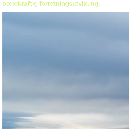
bærekraftig forretningsutvikling.