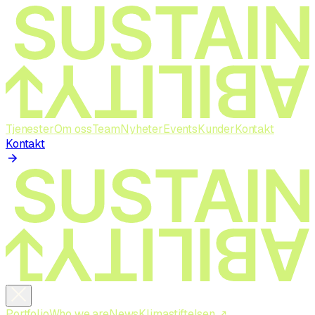
Tjenester
Om oss
Team
Nyheter
Events
Kunder
Kontakt
Kontakt
Portfolio
Who we are
News
Klimastiftelsen ↗