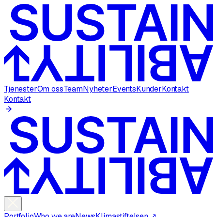
Tjenester
Om oss
Team
Nyheter
Events
Kunder
Kontakt
Kontakt
Portfolio
Who we are
News
Klimastiftelsen ↗