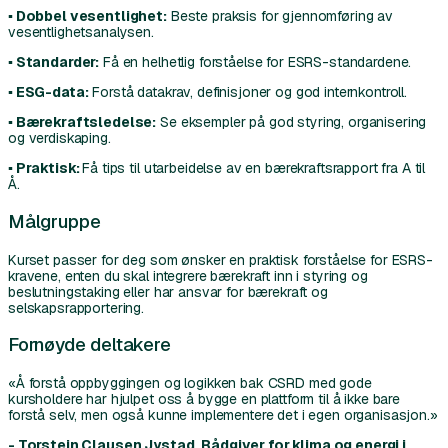
▪ Dobbel vesentlighet:
Beste praksis for gjennomføring av
vesentlighetsanalysen.
▪ Standarder:
Få en helhetlig forståelse for ESRS-standardene.
▪ ESG-data:
Forstå datakrav, definisjoner og god internkontroll.
▪ Bærekraftsledelse:
Se eksempler på god styring, organisering
og verdiskaping.
▪ Praktisk:
Få tips til utarbeidelse av en bærekraftsrapport fra A til
Å.
Målgruppe
Kurset passer for deg som ønsker en praktisk forståelse for ESRS-
kravene, enten du skal integrere bærekraft inn i styring og
beslutningstaking eller har ansvar for bærekraft og
selskapsrapportering.
Fornøyde deltakere
«Å forstå oppbyggingen og logikken bak CSRD med gode
kursholdere har hjulpet oss å bygge en plattform til å ikke bare
forstå selv, men også kunne implementere det i egen organisasjon.»
- Torstein Clausen Jystad, Rådgiver for klima og energi i