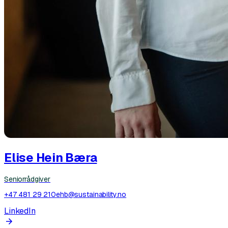
Elise Hein Bæra
Seniorrådgiver
+47 481 29 210
ehb@sustainability.no
LinkedIn