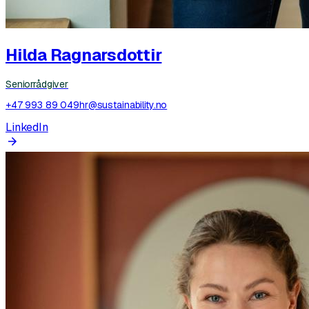
Hilda Ragnarsdottir
Seniorrådgiver
+47 993 89 049
hr@sustainability.no
LinkedIn