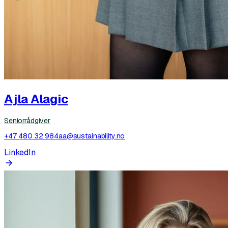
Ajla Alagic
Seniorrådgiver
+47 480 32 984
aa@sustainability.no
LinkedIn