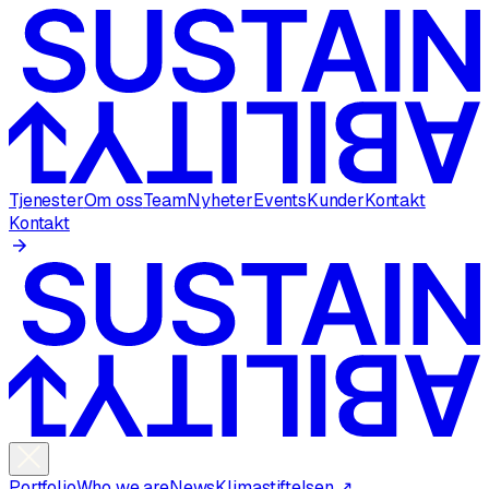
Tjenester
Om oss
Team
Nyheter
Events
Kunder
Kontakt
Kontakt
Portfolio
Who we are
News
Klimastiftelsen ↗