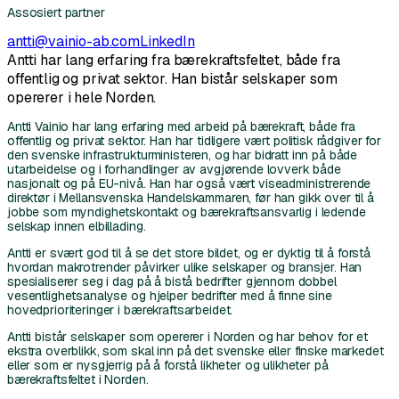
Assosiert partner
antti@vainio-ab.com
LinkedIn
Antti har lang erfaring fra bærekraftsfeltet, både fra
offentlig og privat sektor. Han bistår selskaper som
opererer i hele Norden.
Antti Vainio har lang erfaring med arbeid på bærekraft, både fra
offentlig og privat sektor. Han har tidligere vært politisk rådgiver for
den svenske infrastrukturministeren, og har bidratt inn på både
utarbeidelse og i forhandlinger av avgjørende lovverk både
nasjonalt og på EU-nivå. Han har også vært viseadministrerende
direktør i Mellansvenska Handelskammaren, før han gikk over til å
jobbe som myndighetskontakt og bærekraftsansvarlig i ledende
selskap innen elbillading.
Antti er svært god til å se det store bildet, og er dyktig til å forstå
hvordan makrotrender påvirker ulike selskaper og bransjer. Han
spesialiserer seg i dag på å bistå bedrifter gjennom dobbel
vesentlighetsanalyse og hjelper bedrifter med å finne sine
hovedprioriteringer i bærekraftsarbeidet.
Antti bistår selskaper som opererer i Norden og har behov for et
ekstra overblikk, som skal inn på det svenske eller finske markedet
eller som er nysgjerrig på å forstå likheter og ulikheter på
bærekraftsfeltet i Norden.