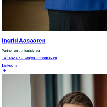
Ingrid Aasaaren
Partner og seniorrådgiver
+47 482 05 210
ia@sustainability.no
LinkedIn