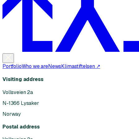
Portfolio
Who we are
News
Klimastiftelsen ↗
Visiting address
Vollsveien 2a
N-1366 Lysaker
Norway
Postal address