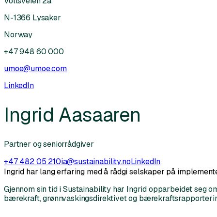
Vollsveien 2a
N-1366 Lysaker
Norway
+47 948 60 000
umoe@umoe.com
LinkedIn
Ingrid Aasaaren
Partner og seniorrådgiver
+47 482 05 210
ia@sustainability.no
LinkedIn
Ingrid har lang erfaring med å rådgi selskaper på implement
Gjennom sin tid i Sustainability har Ingrid opparbeidet seg o
bærekraft, grønnvaskingsdirektivet og bærekraftsrapporterin