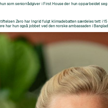
t hun som seniorrådgiver i First House der hun opparbeidet s
iftelsen Zero har Ingrid fulgt klimadebatten særdeles tett i 15
gere har hun også jobbet ved den norske ambassaden i Banglad