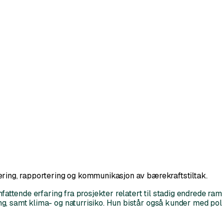
ering, rapportering og kommunikasjon av bærekraftstiltak.
mfattende erfaring fra prosjekter relatert til stadig endrede r
g, samt klima- og naturrisiko.​ Hun bistår også kunder med po